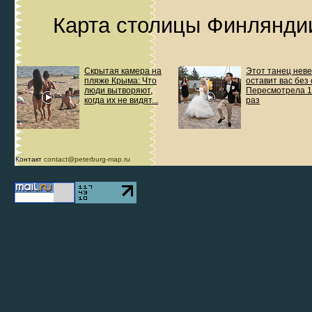
Карта столицы Финляндии
Скрытая камера на
Этот танец нев
пляже Крыма: Что
оставит вас без 
люди вытворяют,
Пересмотрела 
когда их не видят...
раз
Контакт
contact@peterburg-map.ru