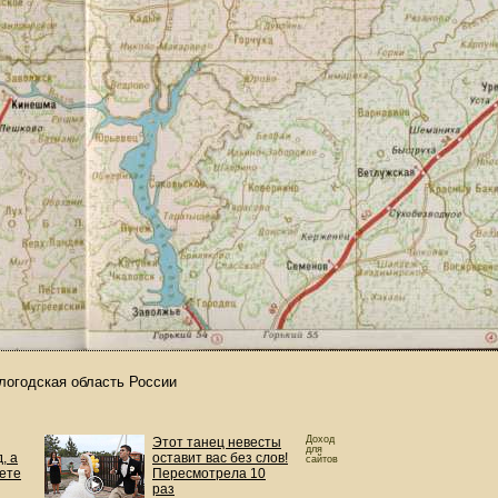
логодская область России
Доход
Этот танец невесты
для
, а
оставит вас без слов!
сайтов
ете
Пересмотрела 10
раз